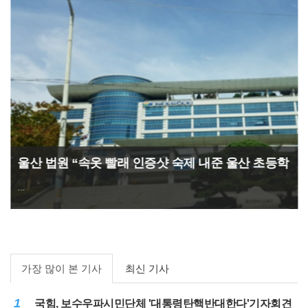
울산 법원 “속옷 빨래 인증샷 숙제 내준 울산 초등학
교 교사에게 유죄”
...
가장 많이 본 기사
최신 기사
1
국힘, 보수우파시민단체 '대통령탄핵반대한다'기자회견