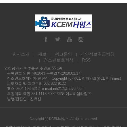
회사소개
제보
광고문의
개인정보취급방침
청소년보호정책
RSS
인천광역시 미추홀구 주안로 55 1층
등록번호 인천 아01043 등록일자:2010.01.17
청소년보호책임자:진유성
Copyright (c) KCEM 타임즈(KCEM Times)
보도자료 및 광고문의 032-822-9122
팩스 0504-193-5212, e-mail:in5212@naver.com
후원계좌 국민 351-1118-3092-33/케이씨이엠타임즈
발행/편집인 : 진유신
Copyright (c) KCEM타임즈. All rights reserved.