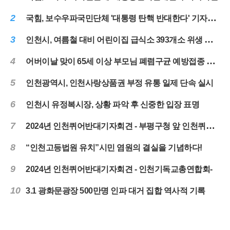
2
국힘, 보수우파국민단체 '대통령 탄핵 반대한다' 기자회견
3
인천시, 여름철 대비 어린이집 급식소 393개소 위생 점검 실시
4
어버이날 맞이 65세 이상 부모님 폐렴구균 예방접종 당부
5
인천광역시, 인천사랑상품권 부정 유통 일제 단속 실시
6
인천시 유정복시장, 상황 파악 후 신중한 입장 표명
7
2024년 인천퀴어반대기자회견 - 부평구청 앞 인천퀴어대책본부-
8
“인천고등법원 유치”시민 염원의 결실을 기념하다!
9
2024년 인천퀴어반대기자회견 - 인천기독교총연합회-
10
3.1 광화문광장 500만명 인파 대거 집합 역사적 기록