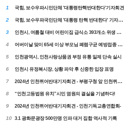
1
국힘, 보수우파시민단체 '대통령탄핵반대한다'기자회견
2
국힘, 보수우파국민단체 '대통령 탄핵 반대한다' 기자회견
3
인천시, 여름철 대비 어린이집 급식소 393개소 위생 점검 실시
4
어버이날 맞이 65세 이상 부모님 폐렴구균 예방접종 당부
5
인천광역시, 인천사랑상품권 부정 유통 일제 단속 실시
6
인천시 유정복시장, 상황 파악 후 신중한 입장 표명
7
2024년 인천퀴어반대기자회견 - 부평구청 앞 인천퀴어대책본부-
8
“인천고등법원 유치”시민 염원의 결실을 기념하다!
9
2024년 인천퀴어반대기자회견 - 인천기독교총연합회-
10
3.1 광화문광장 500만명 인파 대거 집합 역사적 기록