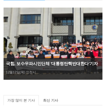
국힘, 보수우파시민단체 '대통령탄핵반대한다'기자
회견
12월12일(목) 인천시...
가장 많이 본 기사
최신 기사