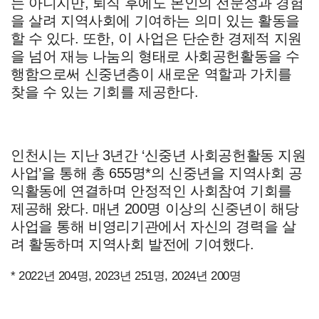
는 아니지만
,
퇴직 후에도 본인의 전문성과 경험
을 살려 지역사회에 기여하는 의미 있는 활동을
할 수 있다
.
또한
,
이 사업은 단순한 경제적 지원
을 넘어 재능 나눔의 형태로 사회공헌활동을 수
행함으로써 신중년층이 새로운 역할과 가치를
찾을 수 있는 기회를 제공한다
.
인천시는 지난
3
년간
‘
신중년 사회공헌활동 지원
사업
’
을 통해 총
655
명
*
의 신중년을 지역사회 공
익활동에 연결하며 안정적인 사회참여 기회를
제공해 왔다
.
매년
200
명 이상의 신중년이 해당
사업을 통해 비영리기관에서 자신의 경력을 살
려 활동하며 지역사회 발전에 기여했다
.
* 2022
년
204
명
, 2023
년
251
명
, 2024
년
200
명