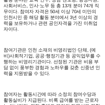
사회서비스
,
인사
·
노무 등 총
13
개 분야
74
개 직
무이다
.
참여자 자격은
50
세 이상
70
세 미만의
인천시민 중 해당 활동 분야에서
3
년 이상의 경
력을 보유하거나 관련 공인자격을 가진 미취업
자이다
.
참여기관은 인천 소재의 비영리법인
·
단체
, (
예
비
)
사회적기업
,
공공
·
행정기관 등 공익업무를 수
행하는 비영리기관이다
.
선정된 기관은 비용 부
담 없이 풍부한 경험과 노하우를 갖춘 신중년 인
력을 지원받을 수 있다
.
참여자는 활동시간에 따라 소정의 참여수당과
활동실비가 지급된다
.
비록 급여를 받는 근로자