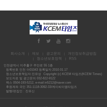
회사소개
제보
광고문의
개인정보취급방침
청소년보호정책
RSS
인천광역시 미추홀구 주안로 55 1층
등록번호 인천 아01043 등록일자:2010.01.17
청소년보호책임자:진유성
Copyright (c) KCEM 타임즈(KCEM Times)
보도자료 및 광고문의 032-822-9122
팩스 0504-193-5212, e-mail:in5212@naver.com
후원계좌 국민 351-1118-3092-33/케이씨이엠타임즈
발행/편집인 : 진유신