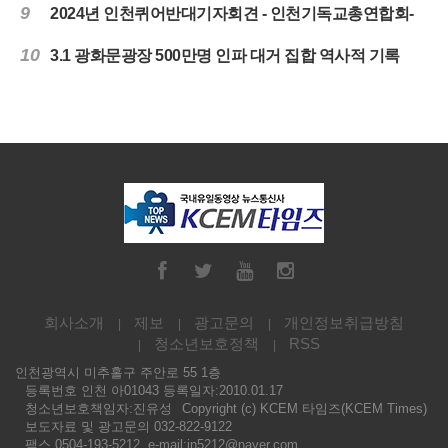
9
2024년 인천퀴어반대기자회견 - 인천기독교총연합회-
10
3.1 광화문광장 500만명 인파 대거 집합 역사적 기록
회사소개
제보
광고문의
개인정보취급방침
청소년보호정책
RSS
인천광역시 미추홀구 주안로 55 1층
등록번호 인천 아01043 등록일자:2010.01.17
청소년보호책임자:진유성
Copyright (c) KCEM 타임즈(KCEM Times)
보도자료 및 광고문의 032-822-9122
팩스 0504-193-5212, e-mail:in5212@naver.com