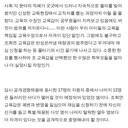
사회 각 분야의 적폐가 곳곳에서 드러나 지속적으로 물의를 빚어
왔지만 신성한 교육현장에서 교직자를 뽑는 과정마저 이럴 줄 몰
.
랐다
교육의 수장인 교육감이 공무원들이 지켜보고 있음에도 버
......
젓이 범죄를 저지르다니
이런 사람이 우리 아이들의 교육을
.
책임질 교육수장으로서 자격이 있단 말인가
그럼에도 불구하고
조희연 교육감은 반성은커녕 재량권의 범주였다고 우겨대며 재
.
심 신청을 하는 등 물타기와 시간 끌기에 나서고 있다
소중한 한
표를 행사하여 조 교육감을 선택했던 한 수많은 학부모들을 얼마
.
나 더 실망시킬 작정인가
17
12
당시 공개경쟁채용에 응시한
명의 지원자 중에서 나머지
명
.
은 들러리만 서다가 떨어질 것이 예정되어 있었던 셈이다
조희연
교육감은 궤변과 변명을 일삼으며 재심을 신청하기 전에 자신의
선거를 돕고 특별 채용된 다섯 명이 나머지 탈락한 열두 명보다
.
더 자격이 있다는 것을 공개적으로 증명해내야 할 것이다