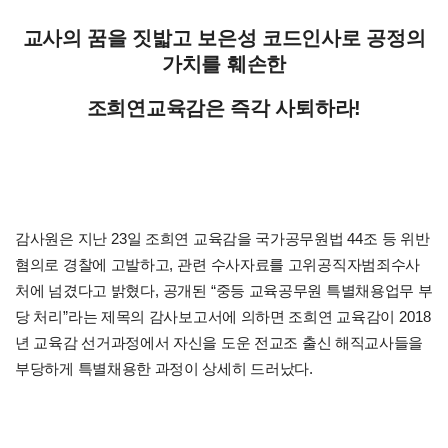
교사의 꿈을 짓밟고 보은성 코드인사로 공정의
가치를 훼손한
조희연교육감은 즉각 사퇴하라
!
23
44
감사원은 지난
일 조희연 교육감을 국가공무원법
조 등 위반
,
혐의로 경찰에 고발하고
관련 수사자료를 고위공직자범죄수사
,
“
처에 넘겼다고 밝혔다
공개된
중등 교육공무원 특별채용업무 부
”
2018
당 처리
라는 제목의 감사보고서에 의하면 조희연 교육감이
년 교육감 선거과정에서 자신을 도운 전교조 출신 해직교사들을
.
부당하게 특별채용한 과정이 상세히 드러났다