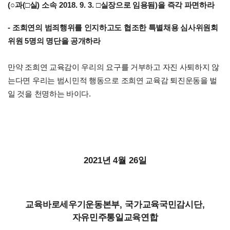
(
○
과
(
□
실
)
소속
2018. 9. 3.
□
실장으로 임용됨
)
을 즉각 파면하라
-
조희연의 범죄행위를 인지하고도 협조한 특별채용 심사위원회
위원
5
명의 명단을 공개하라
만약 조희연 교육감이 우리의 요구를 거부하고 자진 사퇴하지 않
는다면 우리는 범시민적 행동으로 조희연 교육감 퇴진운동을 벌
.
일 것을 천명하는 바이다
2021
년
4
월
26
일
교육바로세우기운동본부
,
국가교육국민감시단
,
자유민주통일교육연합