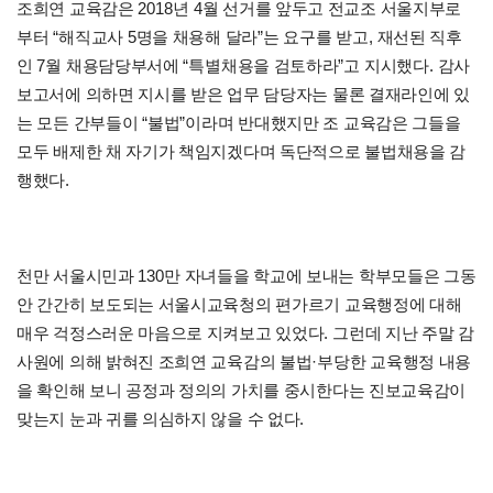
2018
4
조희연 교육감은
년
월 선거를 앞두고 전교조 서울지부로
“
5
”
,
부터
해직교사
명을 채용해 달라
는 요구를 받고
재선된 직후
7
“
”
.
인
월 채용담당부서에
특별채용을 검토하라
고 지시했다
감사
보고서에 의하면 지시를 받은 업무 담당자는 물론 결재라인에 있
“
”
는 모든 간부들이
불법
이라며 반대했지만 조 교육감은 그들을
모두 배제한 채 자기가 책임지겠다며 독단적으로 불법채용을 감
.
행했다
130
천만 서울시민과
만 자녀들을 학교에 보내는 학부모들은 그동
안 간간히 보도되는 서울시교육청의 편가르기 교육행정에 대해
.
매우 걱정스러운 마음으로 지켜보고 있었다
그런데 지난 주말 감
·
사원에 의해 밝혀진 조희연 교육감의 불법
부당한 교육행정 내용
을 확인해 보니 공정과 정의의 가치를 중시한다는 진보교육감이
.
맞는지 눈과 귀를 의심하지 않을 수 없다