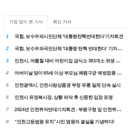
가장 많이 본 기사
최신 기사
1
국힘, 보수우파시민단체 '대통령탄핵반대한다'기자회견
2
국힘, 보수우파국민단체 '대통령 탄핵 반대한다' 기자회견
3
인천시, 여름철 대비 어린이집 급식소 393개소 위생 점검 실시
4
어버이날 맞이 65세 이상 부모님 폐렴구균 예방접종 당부
5
인천광역시, 인천사랑상품권 부정 유통 일제 단속 실시
6
인천시 유정복시장, 상황 파악 후 신중한 입장 표명
7
2024년 인천퀴어반대기자회견 - 부평구청 앞 인천퀴어대책본부-
8
“인천고등법원 유치”시민 염원의 결실을 기념하다!