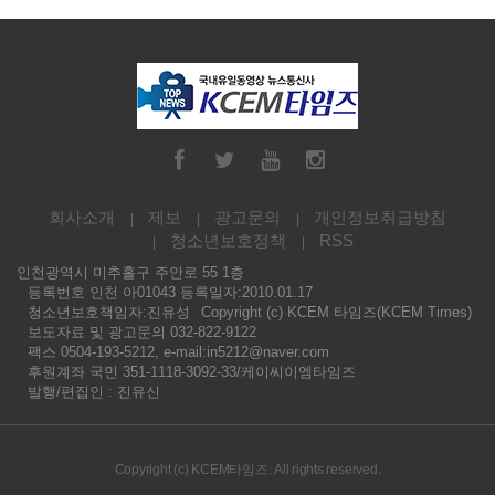
회사소개
제보
광고문의
개인정보취급방침
청소년보호정책
RSS
인천광역시 미추홀구 주안로 55 1층
등록번호 인천 아01043 등록일자:2010.01.17
청소년보호책임자:진유성
Copyright (c) KCEM 타임즈(KCEM Times)
보도자료 및 광고문의 032-822-9122
팩스 0504-193-5212, e-mail:in5212@naver.com
후원계좌 국민 351-1118-3092-33/케이씨이엠타임즈
발행/편집인 : 진유신
Copyright (c) KCEM타임즈. All rights reserved.