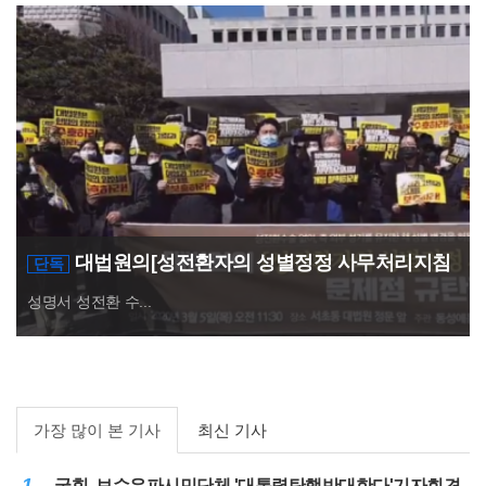
대법원의[성전환자의 성별정정 사무처리지침
단독
개정]의 문제점 규탄집회
성명서 성전환 수...
가장 많이 본 기사
최신 기사
1
국힘, 보수우파시민단체 '대통령탄핵반대한다'기자회견