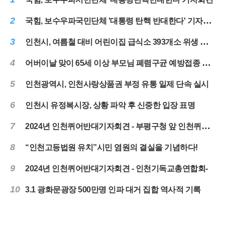
2
국힘, 보수우파국민단체 '대통령 탄핵 반대한다' 기자회견
3
인천시, 여름철 대비 어린이집 급식소 393개소 위생 점검 실시
4
어버이날 맞이 65세 이상 부모님 폐렴구균 예방접종 당부
5
인천광역시, 인천사랑상품권 부정 유통 일제 단속 실시
6
인천시 유정복시장, 상황 파악 후 신중한 입장 표명
7
2024년 인천퀴어반대기자회견 - 부평구청 앞 인천퀴어대책본부-
8
“인천고등법원 유치”시민 염원의 결실을 기념하다!
9
2024년 인천퀴어반대기자회견 - 인천기독교총연합회-
10
3.1 광화문광장 500만명 인파 대거 집합 역사적 기록